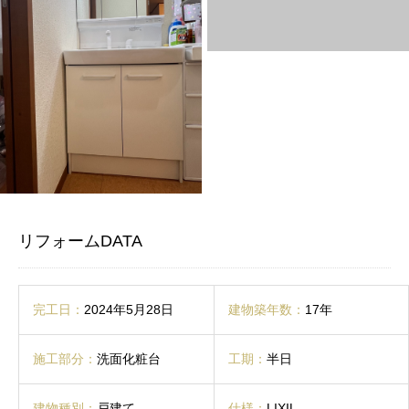
リフォームDATA
完工日：
2024年5月28日
建物築年数：
17年
施工部分：
洗面化粧台
工期：
半日
建物種別：
戸建て
仕様：
LIXIL